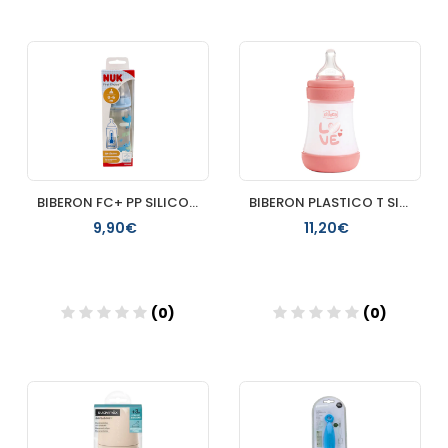
Añadir
Añadir
BIBERON FC+ PP SILICONA NUK FIRST CHOICE+ 1 M 1 UNIDAD 300 M
BIBERON PLASTICO T SILICONA CHICCO PERFECT5 ROSA 0M+ FLUJO L
9,90€
11,20€
(0)
(0)
Añadir
Añadir