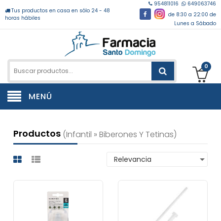
954811016
649063746
Tus productos en casa en sólo 24 - 48
de 8:30 a 22:00 de
horas hábiles
Lunes a Sábado
0
MENÚ
Productos
(infantil » Biberones Y Tetinas)