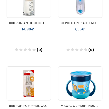
BIBERON ANTICOLICO T SILICONA SUAVINEX + 3 MESES 1 ENVASE 27
CEPILLO LIMPIABIBERON SUAVINEX DUO
14,90€
7,55€
(0)
(0)
Añadir
Añadir
BIBERON FC+ PP SILICONA NUK FIRST CHOICE+ 1 M 1 UNIDAD 150 M
MAGIC CUP MINI NUK NIGHT +6M 160 ML 1 UNIDAD