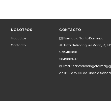
NOSOTROS
CONTACTO
Productos
Farmacia Santo Domingo
Contacto
Plaza de Rodríguez Marín, 14, 41
954811016
649063746
Email:
santodomingofarma@g
de 8:30 a 22:00 de Lunes a Sába
Apúntate a nuestra Newsletter