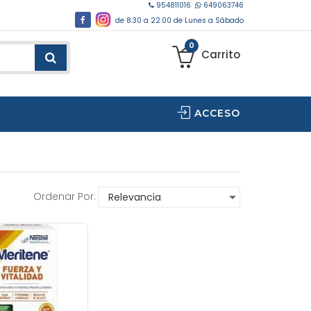
954811016
649063746
de 8:30 a 22:00 de Lunes a Sábado
0
Carrito
ACCESO
Ordenar Por: