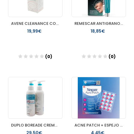
AVENE CLEANANCE COMEDOMED CONCENTRADO ANTIIMPERFECCIONES 1
REMESCAR ANTIGRANOS PARCHE GEL 1 ENVASE 10 ML
19,99€
18,85€
(0)
(0)
Añadir
Añadir
DUPLO BOREADE CREMA LAVANTE 200ML
ACNE PATCH + ESPEJO 3M NEXCARE
29,50€
4,45€