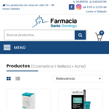
954811016
649063746
Tus productos en casa en sólo 24 - 48
de 8:30 a 22:00 de
horas hábiles
Lunes a Sábado
0
MENÚ
Productos
(cosmetica Y Belleza » Acne)