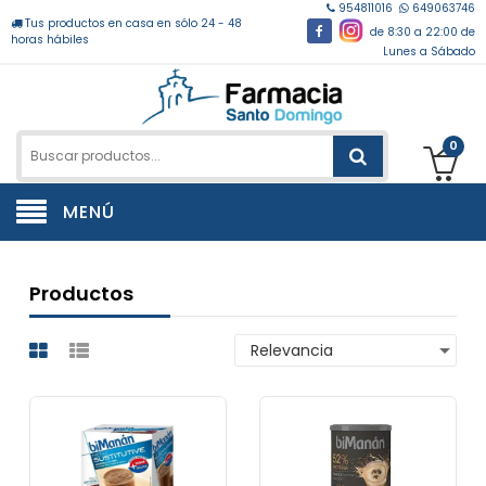
954811016
649063746
Tus productos en casa en sólo 24 - 48
de 8:30 a 22:00 de
horas hábiles
Lunes a Sábado
0
MENÚ
Productos