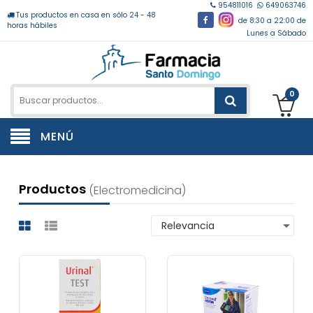
954811016
649063746
Tus productos en casa en sólo 24 - 48
de 8:30 a 22:00 de
horas hábiles
Lunes a Sábado
0
MENÚ
Productos
(electromedicina)