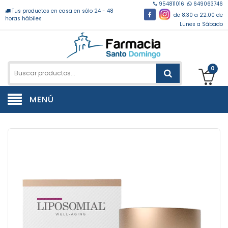
954811016
649063746
Tus productos en casa en sólo 24 - 48
de 8:30 a 22:00 de
horas hábiles
Lunes a Sábado
0
MENÚ