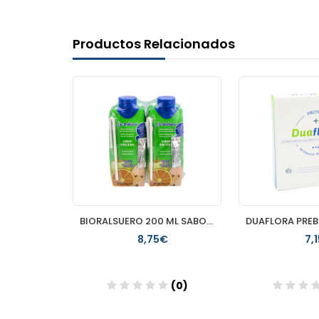
Productos Relacionados
PEDIAKID COLICILLUS BEBE L. REUTERI GOTAS 8ML
BIORALSUERO 200 ML SABOR FRUTAS 3 TETRABIK
€
8,75€
7,
(0)
(0)