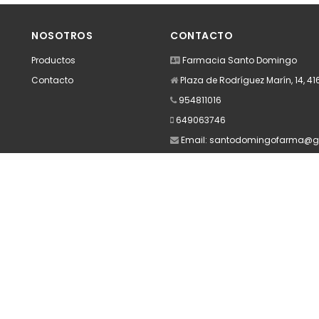
dir
Añadir
A
NOSOTROS
CONTACTO
Productos
Farmacia Santo Domingo
Contacto
Plaza de Rodríguez Marín, 14, 41
954811016
649063746
Email:
santodomingofarma@g
de 8:30 a 22:00 de Lunes a Sába
Apúntate a nuestra Newsletter
Escribe aquí tu email...
Suscribirse
He leído y acepto la
pólitica de privacidad