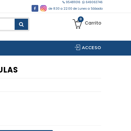
954811016
649063746
de 8:30 a 22:00 de Lunes a Sábado
0
Carrito
ACCESO
ULAS