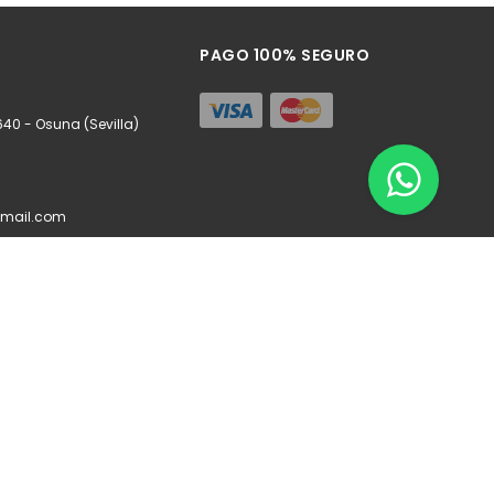
ñadir
Añadir
PAGO 100% SEGURO
640 - Osuna (Sevilla)
mail.com
do